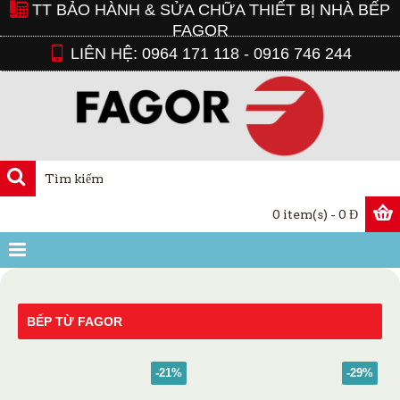
TT BẢO HÀNH & SỬA CHỮA THIẾT BỊ NHÀ BẾP
FAGOR
LIÊN HỆ: 0964 171 118 - 0916 746 244
0 item(s) - 0 Đ
BẾP TỪ FAGOR
-21%
-29%